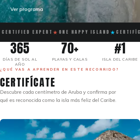
Ver programa
★
★
CERTIFIED EXPERT
ONE HAPPY ISLAND
CERTIFÍC
365
70+
#1
DÍAS DE SOL AL
PLAYAS Y CALAS
ISLA DEL CARIBE
AÑO
¿QUÉ VAS A APRENDER EN ESTE RECORRIDO?
CERTIFÍCATE
Descubre cada centímetro de Aruba y confirma por
qué es reconocida como la isla más feliz del Caribe.