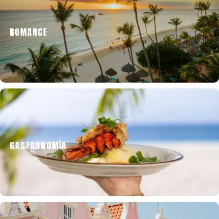
ROMANCE
La isla más feliz del Caribe, también es la más
romántica.
GASTRONOMÍA
Una isla llena de gran variedad de sabores
locales y del mundo.