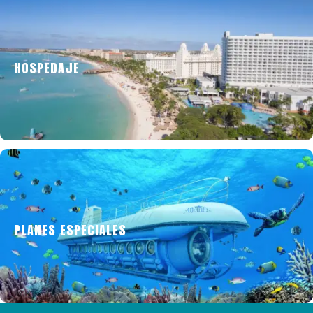
HOSPEDAJE
Opciones para recuperar energías y prepararte
para seguir explorando.
PLANES ESPECIALES
Para disfrutar la isla de otra forma y hacer de tu
viaje algo único.