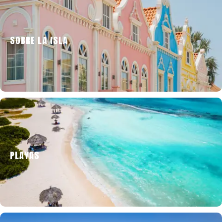
SOBRE LA ISLA
El ABC de la isla más feliz del Caribe, para
empezar como se debe.
PLAYAS
Una lección dedicada a los destinos que nadie
se quiere perder en Aruba.